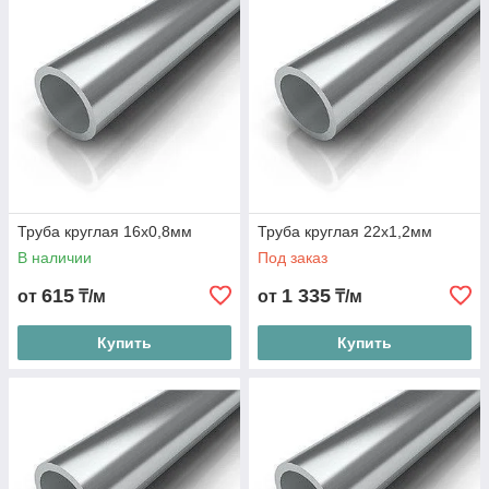
щелочной реакцией, так как алюминий химически
нейтрален.
Труба круглая 16х0,8мм
Труба круглая 22х1,2мм
В наличии
Под заказ
615
1 335
от
₸/м
от
₸/м
Купить
Купить