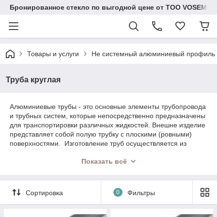
Бронированное стекло по выгодной цене от ТОО VOSEM
Товары и услуги
Не системный алюминиевый профиль
Труба круглая
Алюминиевые трубы - это основные элементы трубопровода
и трубных систем, которые непосредственно предназначены
для транспортировки различных жидкостей. Внешне изделие
представляет собой полую трубку с плоскими (ровными)
поверхностями. Изготовление труб осуществляется из
алюминиевых сплавов. Трубы из алюминия имеют
Показать всё
следующие достоинства: отсутствие подверженности к
коррозии, следовательно имеют длительный срок
эксплуатации; достаточно высокая прочность; не
подвержены возникновению отпускной хрупкости при
Сортировка
0
Фильтры
температурных перепадах транспортируемых жидкостей;
возможность транспортировки жидкостей с кислотной или