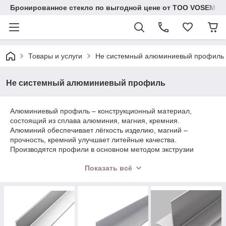
Бронированное стекло по выгодной цене от ТОО VOSEM
Товары и услуги
Не системный алюминиевый профиль
Не системный алюминиевый профиль
Алюминиевый профиль – конструкционный материал,
состоящий из сплава алюминия, магния, кремния.
Алюминий обеспечивает лёгкость изделию, магний –
прочность, кремний улучшает литейные качества.
Производятся профили в основном методом экструзии
(выдавливания) с использованием матриц различных форм.
Показать всё
Алюминиевый профиль – универсальный материал,
применяемый во многих сферах промышленности –
строительство, машино- и авиастроение, изготовление
мебели и т.п.
Преимущества алюминиевых профилей:
долговечность (свыше 50 лет);