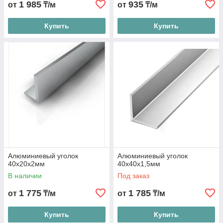
1 985
935
от
₸/м
от
₸/м
Купить
Купить
Алюминиевый уголок
Алюминиевый уголок
40х20х2мм
40х40х1,5мм
В наличии
Под заказ
1 775
1 785
от
₸/м
от
₸/м
Купить
Купить