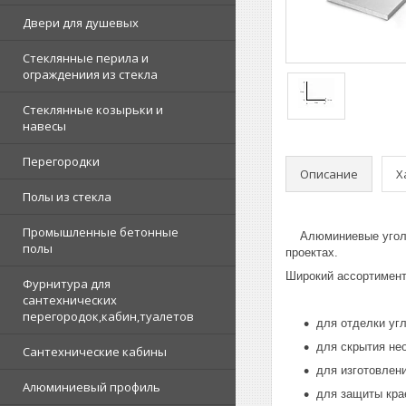
Двери для душевых
Стеклянные перила и
ограждениия из стекла
Стеклянные козырьки и
навесы
Перегородки
Описание
Х
Полы из стекла
Промышленные бетонные
Алюминиевые уголки 
полы
проектах.
Широкий ассортимент
Фурнитура для
сантехнических
перегородок,кабин,туалетов
для отделки уг
для скрытия не
Сантехнические кабины
для изготовлени
Алюминиевый профиль
для защиты крае