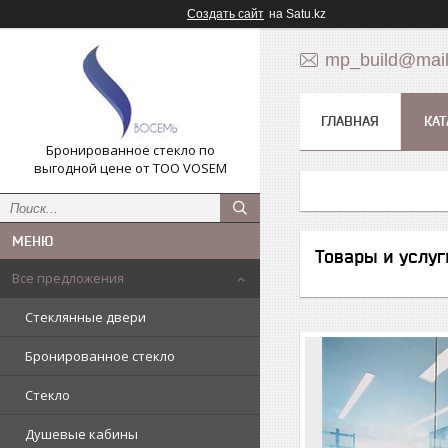
Создать сайт
на Satu.kz
mp_build@mail
ГЛАВНАЯ
КАТ
Бронированное стекло по
выгодной цене от ТОО VOSEM
Товары и услуг
Все предложения
Стеклянные двери
Бронированное стекло
Стекло
Душевые кабины