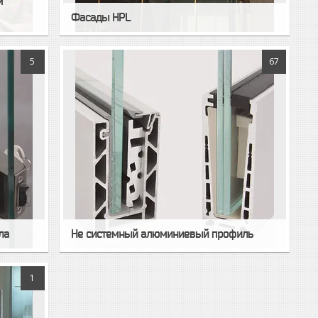
м
Фасады HPL
5
67
ла
Не системный алюминиевый профиль
1