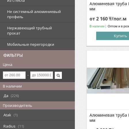
из стекла
Алюминевая труба D
мм
Не системный алюминиевый
профиль
от 2 160 ₸/пог.м
В наличии
Оптом и в роз
Нержавеющий трубный
прокат
Купить
Мобильные перегородки
ФИЛЬТРЫ
Цена
В наличии
Да
226
Производитель
Atak
1
Алюминевая труба D
мм
Radius
11