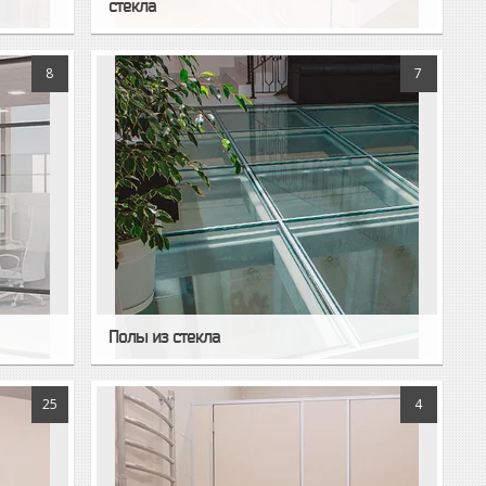
стекла
8
7
Полы из стекла
25
4