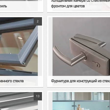
Холодильная камера со стеклянны
филь
фронтом для цветов
2
анного стекла
Фурнитура для конструкций из стек
13