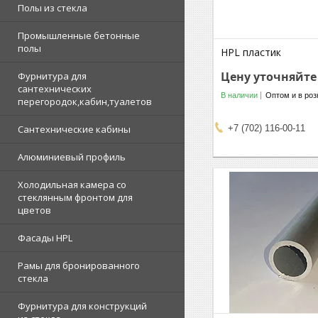
Полы из стекла
Промышленные бетонные
полы
HPL пластик
Цену уточняйте
Фурнитура для
сантехнических
В наличии
Оптом и в роз
перегородок,кабин,туалетов
Сантехнические кабины
+7 (702) 116-00-11
Алюминиевый профиль
Холодильная камера со
стеклянным фронтом для
цветов
Фасады HPL
Рамы для бронированного
стекла
Фурнитура для конструкций