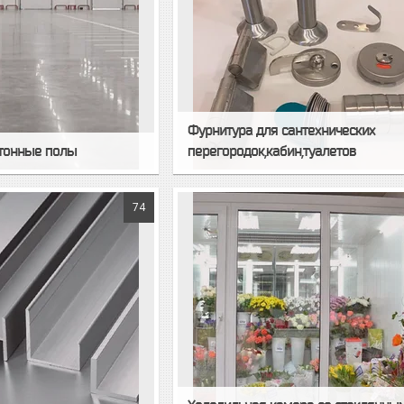
Фурнитура для сантехнических
тонные полы
перегородок,кабин,туалетов
74