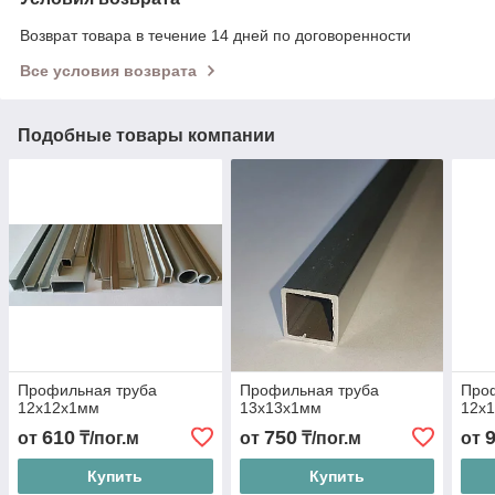
Возврат товара в течение 14 дней по договоренности
Все условия возврата
Подобные товары компании
Профильная труба
Профильная труба
Про
12х12х1мм
13х13х1мм
12х
610
750
от
₸/пог.м
от
₸/пог.м
от
Купить
Купить