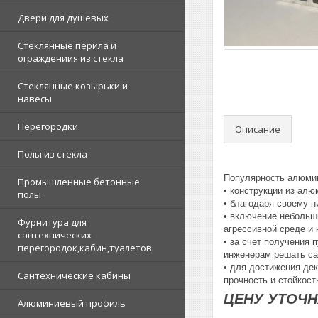
Двери для душевых
Стеклянные перила и
ограждениия из стекла
Стеклянные козырьки и
навесы
Перегородки
Описание
Полы из стекла
Популярность алюмин
Промышленные бетонные
• конструкции из ал
полы
• благодаря своему 
• включение небольши
Фурнитура для
агрессивной среде и
сантехнических
• за счет получения
перегородок,кабин,туалетов
инженерам решать са
• для достижения де
Сантехнические кабины
прочность и стойкост
ЦЕНУ УТОЧНЯ
Алюминиевый профиль