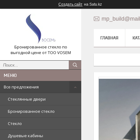
Создать сайт
на Satu.kz
mp_build@mail
ГЛАВНАЯ
КАТ
Бронированное стекло по
выгодной цене от ТОО VOSEM
Все предложения
Стеклянные двери
Бронированное стекло
Стекло
Душевые кабины