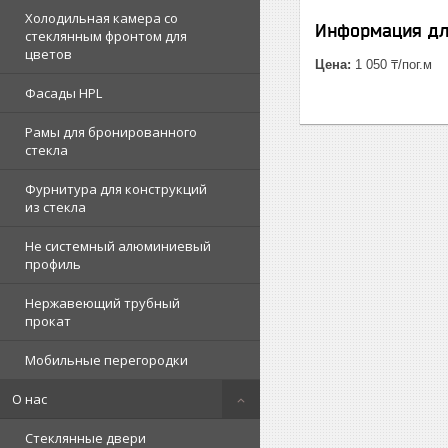
Холодильная камера со
Информация дл
стеклянным фронтом для
цветов
Цена:
1 050 ₸/пог.м
Фасады HPL
Рамы для бронированного
стекла
Фурнитура для конструкций
из стекла
Не системный алюминиевый
профиль
Нержавеющий трубный
прокат
Мобильные перегородки
О нас
Стеклянные двери