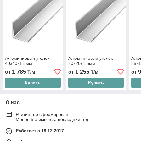
Алюминиевый уголок
Алюминиевый уголок
Алю
40х40х1,5мм
20х20х1,5мм
35х
1 785
1 255
от
₸/м
от
₸/м
от
Купить
Купить
О нас
Рейтинг не сформирован
Менее 5 отзывов за последний год
Работает с 18.12.2017