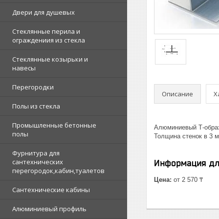
Двери для душевых
Стеклянные перила и
ограждениия из стекла
Стеклянные козырьки и
навесы
Перегородки
Описание
Х
Полы из стекла
Промышленные бетонные
Алюминиевый Т-образ
полы
Толщина стенок в 3 
Фурнитура для
сантехнических
Информация дл
перегородок,кабин,туалетов
Цена:
от 2 570 ₸
Сантехнические кабины
Алюминиевый профиль