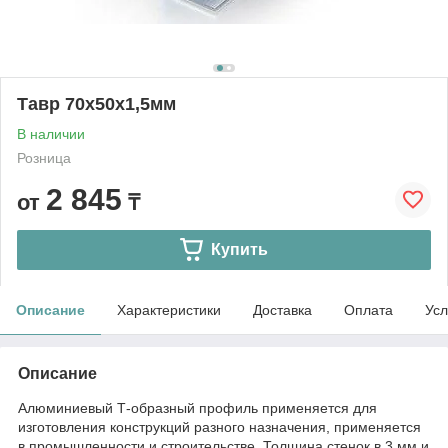
Тавр 70х50х1,5мм
В наличии
Розница
2 845
от
₸
Купить
Описание
Характеристики
Доставка
Оплата
Усл
Описание
Алюминиевый Т-образный профиль применяется для
изготовления конструкций разного назначения, применяется
в промышленности и строительстве. Толщина стенок в 3 мм и