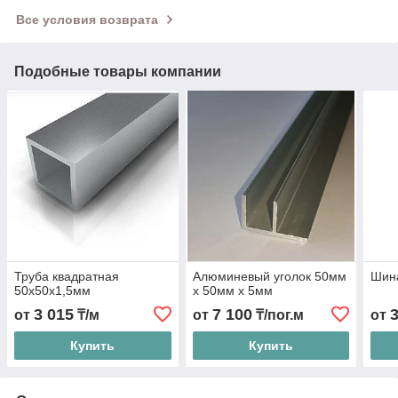
Все условия возврата
Подобные товары компании
Труба квадратная
Алюминевый уголок 50мм
Шин
50х50х1,5мм
х 50мм х 5мм
3 015
7 100
от
₸/м
от
₸/пог.м
от
Купить
Купить