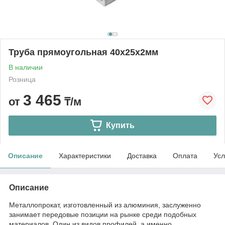
Труба прямоугольная 40х25х2мм
В наличии
Розница
3 465
от
₸/м
Купить
Описание
Характеристики
Доставка
Оплата
Усл
Описание
Металлопрокат, изготовленный из алюминия, заслуженно
занимает передовые позиции на рынке среди подобных
материалов. Один из видов профилей, а именно