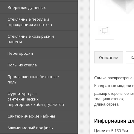
Двери для душевых
Стеклянные перила и
ограждениия из стекла
Стеклянные козырьки и
навесы
Перегородки
Описание
Х
Полы из стекла
Промышленные бетонные
Самые распространен
полы
Квадратные модели в
Фурнитура для
размер стороны сече
сантехнических
толщина стенок;
перегородок,кабин,туалетов
длина отреза.
Сантехнические кабины
Информация дл
Алюминиевый профиль
Цена:
от 5 130 ₸/м