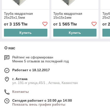
Труба квадратная
Труба квадратная
Труб
25х25x1,5мм
15х15x1мм
25х
3 155
1 565
от
₸/м
от
₸/м
от
Купить
Купить
О нас
Рейтинг не сформирован
Менее 5 отзывов за последний год
Работает с 18.12.2017
г. Астана
ул. 191-я улица,45/1 , Астана, Казахстан
Контакты
Сегодня работает с 10:00 до 14:00
Показать весь график работы