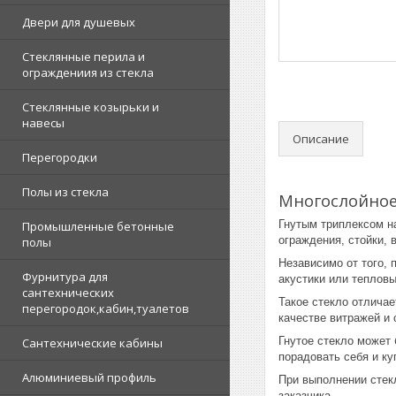
Двери для душевых
Стеклянные перила и
ограждениия из стекла
Стеклянные козырьки и
навесы
Описание
Перегородки
Полы из стекла
Многослойное
Гнутым триплексом н
Промышленные бетонные
ограждения, стойки, 
полы
Независимо от того, 
Фурнитура для
акустики или теплов
сантехнических
Такое стекло отличае
перегородок,кабин,туалетов
качестве витражей и
Гнутое стекло может 
Сантехнические кабины
порадовать себя и к
Алюминиевый профиль
При выполнении стекл
заказчика.