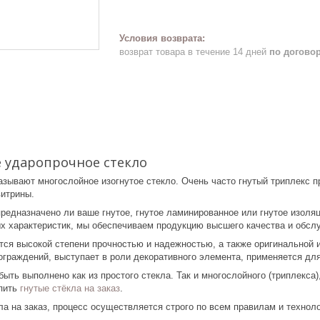
возврат товара в течение 14 дней
по догово
 ударопрочное стекло
азывают многослойное изогнутое стекло. Очень часто гнутый триплекс 
витрины.
предназначено ли ваше гнутое, гнутое ламинированное или гнутое изоля
ых характеристик, мы обеспечиваем продукцию высшего качества и обсл
тся высокой степени прочностью и надежностью, а также оригинальной и
 ограждений, выступает в роли декоративного элемента, применяется д
быть выполнено как из простого стекла. Так и многослойного (триплекс
упить
гнутые стёкла на заказ
.
а на заказ, процесс осуществляется строго по всем правилам и технол