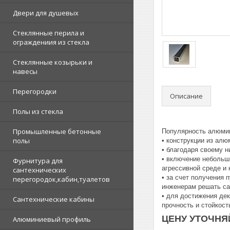
Двери для душевых
Стеклянные перила и
ограждениия из стекла
Стеклянные козырьки и
навесы
Перегородки
Описание
Полы из стекла
Промышленные бетонные
Популярность алюмин
полы
• конструкции из ал
• благодаря своему 
• включение небольши
Фурнитура для
агрессивной среде и
сантехнических
• за счет получения
перегородок,кабин,туалетов
инженерам решать са
• для достижения де
Сантехнические кабины
прочность и стойкост
ЦЕНУ УТОЧНЯЙ
Алюминиевый профиль