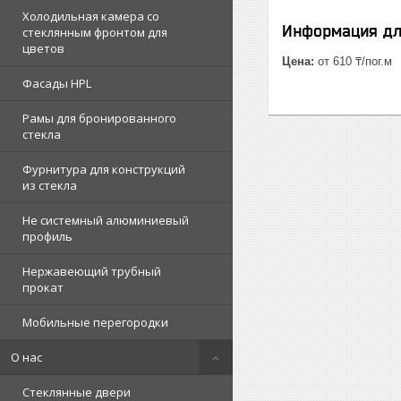
Холодильная камера со
Информация дл
стеклянным фронтом для
цветов
Цена:
от 610 ₸/пог.м
Фасады HPL
Рамы для бронированного
стекла
Фурнитура для конструкций
из стекла
Не системный алюминиевый
профиль
Нержавеющий трубный
прокат
Мобильные перегородки
О нас
Стеклянные двери