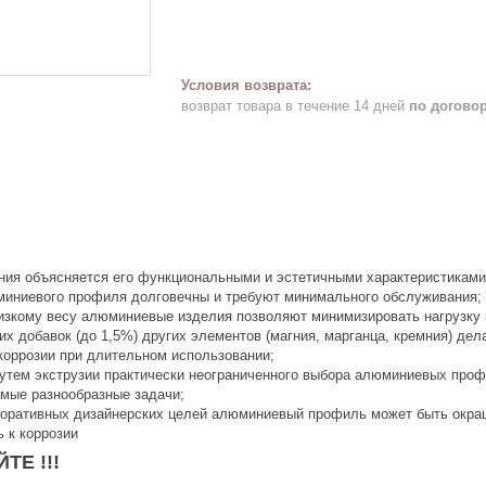
возврат товара в течение 14 дней
по догово
ия объясняется его функциональными и эстетичными характеристиками
юминиевого профиля долговечны и требуют минимального обслуживания;
низкому весу алюминиевые изделия позволяют минимизировать нагрузку
х добавок (до 1,5%) других элементов (магния, марганца, кремния) де
 коррозии при длительном использовании;
 путем экструзии практически неограниченного выбора алюминиевых про
мые разнообразные задачи;
коративных дизайнерских целей алюминиевый профиль может быть окра
ь к коррозии
ТЕ !!!