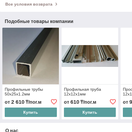
Все условия возврата
Подобные товары компании
Профильные трубы
Профильная труба
Про
50х25х1.2мм
12х12х1мм
12х
2 610
610
от
₸/пог.м
от
₸/пог.м
от
Купить
Купить
О нас