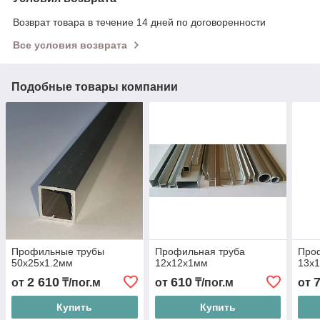
Возврат товара в течение 14 дней по договоренности
Все условия возврата
Подобные товары компании
Профильные трубы
Профильная труба
Про
50х25х1.2мм
12х12х1мм
13х
2 610
610
от
₸/пог.м
от
₸/пог.м
от
Купить
Купить