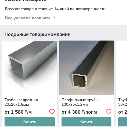
Возврат товара в течение 14 дней по договоренности
Все условия возврата
Подобные товары компании
Труба квадратная
Профильные трубы
Труб
20х20х1,5мм
100х25х1.2мм
30х
1 580
4 380
от
₸/м
от
₸/пог.м
от
Купить
Купить