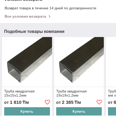
Возврат товара в течение 14 дней по договоренности
Все условия возврата
Подобные товары компании
Труба квадратная
Труба квадратная
Труб
15х15x1,2мм
19х19x1,2мм
мм х
1 810
2 385
от
₸/м
от
₸/м
от
Купить
Купить