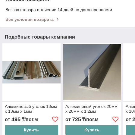
Возврат товара в течение 14 дней по договоренности
Все условия возврата
Подобные товары компании
Алюминевый уголок 13мм
Алюминевый уголок 20мм
Алю
х 13мм х 1мм
х 20мм х 1.2мм
х 1
495
725
от
₸/пог.м
от
₸/пог.м
от
Купить
Купить