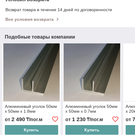
Возврат товара в течение 14 дней по договоренности
Все условия возврата
Подобные товары компании
Алюминевый уголок 50мм
Алюминевый уголок 50мм
Алю
х 50мм х 1.8мм
х 50мм х 0.7мм
х 20
2 490
1 230
от
₸/пог.м
от
₸/пог.м
от
Купить
Купить