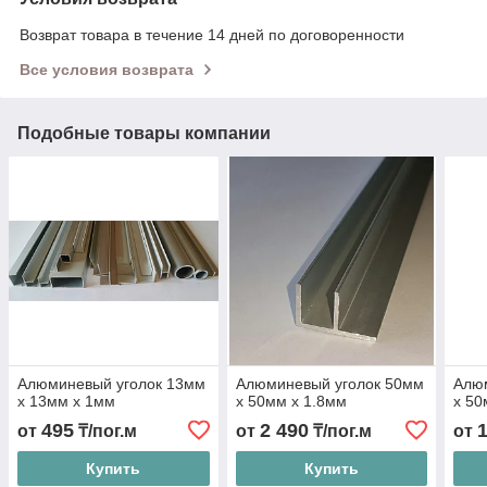
Возврат товара в течение 14 дней по договоренности
Все условия возврата
Подобные товары компании
Алюминевый уголок 13мм
Алюминевый уголок 50мм
Алю
х 13мм х 1мм
х 50мм х 1.8мм
х 50
495
2 490
от
₸/пог.м
от
₸/пог.м
от
Купить
Купить