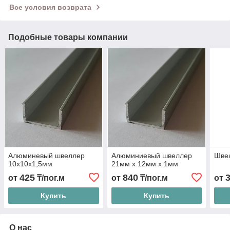
Все условия возврата
Подобные товары компании
Алюминевый швеллер
Алюминиевый швеллер
Шве
10х10х1,5мм
21мм х 12мм х 1мм
425
840
от
₸/пог.м
от
₸/пог.м
от
Купить
Купить
О нас