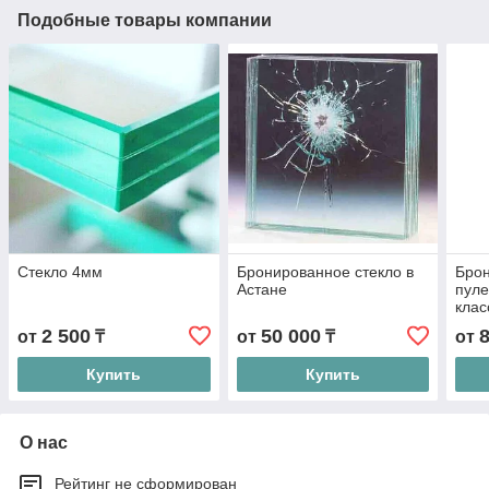
Подобные товары компании
Стекло 4мм
Бронированное стекло в
Бро
Астане
пуле
клас
2 500
50 000
от
₸
от
₸
от
Купить
Купить
О нас
Рейтинг не сформирован