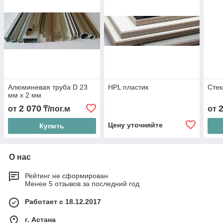
Алюминевая труба D 23
HPL пластик
Стек
мм х 2 мм
2 070
от
₸/пог.м
от
Цену уточняйте
Купить
О нас
Рейтинг не сформирован
Менее 5 отзывов за последний год
Работает с 18.12.2017
г. Астана