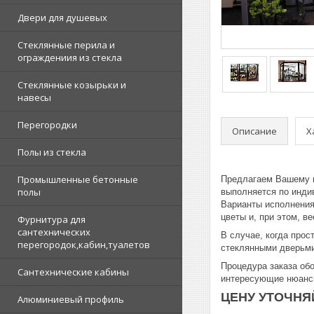
Двери для душевых
Стеклянные перила и
ограждениия из стекла
Стеклянные козырьки и
навесы
Перегородки
Описание
Х
Полы из стекла
Промышленные бетонные
Предлагаем Вашему в
полы
выполняется по инди
Варианты исполнения
цветы и, при этом, ве
Фурнитура для
сантехнических
В случае, когда про
перегородок,кабин,туалетов
стеклянными дверьми
Процедура заказа обо
Сантехнические кабины
интересующие нюансы
ЦЕНУ УТОЧНЯЙ
Алюминиевый профиль