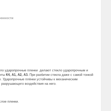
ренности
екло ударопрочные пленки делают стекло ударопрочным и
щиты
К4, А1, А2, A3.
При разбитии стекла даже с самой тонкой
ме. Ударопрочные плёнки устойчивы к механическим
х разрушающего воздействия на него.
слое пленки.