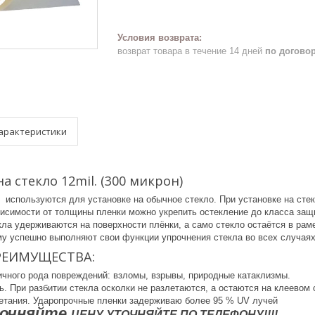
возврат товара в течение 14 дней
по догово
арактеристики
а стекло 12mil. (300 микрон)
 используются для установке на обычное стекло. При установке на ст
висимости от толщины пленки можно укрепить остекление до класса за
кла удерживаются на поверхности плёнки, а само стекло остаётся в ра
му успешно выполняют свои функции упрочнения стекла во всех случая
РЕИМУЩЕСТВА:
ичного рода повреждений: взломы, взрывы, природные катаклизмы.
. При разбитии стекла осколки не разлетаются, а остаются на клеевом 
етания. Ударопрочные пленки задерживаю более 95 % UV лучей
точняйте
ЦЕНУ УТОЧНЯЙТЕ ПО ТЕЛЕФОНУ!!!!