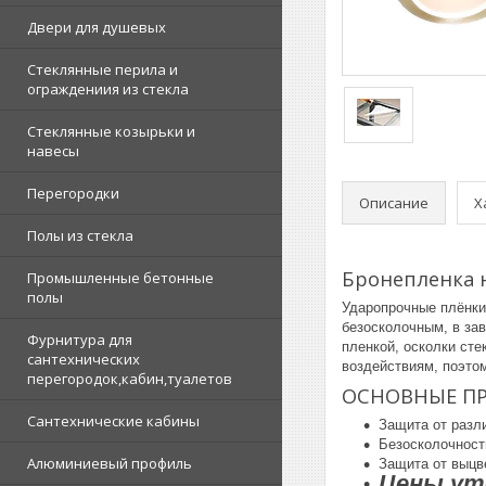
Двери для душевых
Стеклянные перила и
ограждениия из стекла
Стеклянные козырьки и
навесы
Перегородки
Описание
Х
Полы из стекла
Бронепленка н
Промышленные бетонные
полы
Ударопрочные плёнки
безосколочным, в за
Фурнитура для
пленкой, осколки сте
сантехнических
воздействиям, поэто
перегородок,кабин,туалетов
ОСНОВНЫЕ П
Сантехнические кабины
Защита от разл
Безосколочность
Алюминиевый профиль
Защита от выцв
Цены у