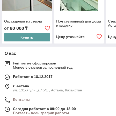
Ограждения из стекла
Пол стеклянный для дома
Стек
и квартир
Аста
80 000
от
₸
Цену уточняйте
Цен
Купить
О нас
Рейтинг не сформирован
Менее 5 отзывов за последний год
Работает с 18.12.2017
г. Астана
ул. 191-я улица,45/1 , Астана, Казахстан
Контакты
Сегодня работает с 09:00 до 18:00
Показать весь график работы